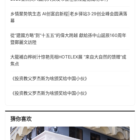
乡情聚势筑生态 AI创富启新程|老乡驿站3·29创业峰会圆满落
幕
從“建國方略”到“十五五”的偉大跨越 獻給孫中山誕辰160周年
暨鄭麗文訪陸
大龍補白桦树汁惊艳亮相HOTELEX展 “来自大自然的馈赠”成
焦点
《投资教父罗杰斯为啥颁奖给中国小伙》
《投资教父罗杰斯为啥颁奖给中国小伙》
猜你喜欢