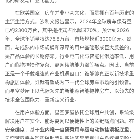
化的研发与产业化能力。
在欧美国家，房车并非小众文化，而是拥有百年历史的
主流生活方式。沙利文报告显示，2024年全球房车保有量
已约2300万台，其中拖挂式占比超过70%；预计到2026
年，全球年销量将达76.8万台，市场规模近3000亿元。然
而，与成熟的市场规模和深厚的用户基础形成巨大反差的，
是产品体验的长期停滞。行业电气化与智能化渗透率低，用
户面临拖挂操作复杂、离网续航能力弱等痛点。因此，当前
正是一个千载难逢的产业机遇窗口：谁能够真正以新技术重
构旅居体验，谁就有望成为下一代全球房车市场的引领者。
而星空梦屋正以代际领先的新能源智能拖挂房车，以领先的
技术全包围能力，重新定义行业。
在用户体验方面，星空梦屋依托全球用户共创，系统级
解决用户在安全、能源离网以便捷性上的关键痛点问题。在
安全维度，基于
业内唯一自研乘用车级电动拖挂滑板底盘
，
星空梦屋房车智能辅助驾驶系统能显著抑制车身摇摆风险；