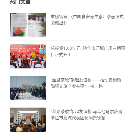
热门文章
重磅官宣!〈中国食安与生态〉杂志正式
荣耀出刊
总投资10.3亿元! 喀什市汇城广场三期项
目正式开工
“丝路茶歇”架起友谊桥——推动景德镇
陶瓷文旅产业共建“一带一路”
“丝路茶歇”架起友谊桥:马耳他马尔萨斯
卡拉市友城代表团访问景德镇