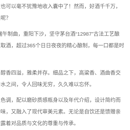
在也可以毫不犹豫地收入囊中了！然而，好酒千千万，
酿呢？
午制曲，重阳下沙，坚守茅台酒“12987”古法工艺酿
取酒，超过365个日日夜夜的精心酿制，每一口都是时
，醇香四溢，雅柔并存。细品之下，高粱香、酒曲香交
秀水之间，令人回味无穷，久久难以忘怀。
主色调，配以磨砂质感瓶身以及年代介绍，设计简约而
韵味，又融入了现代审美元素。无论是自饮还是馈赠亲
透露着对品质与文化的尊重与传承。