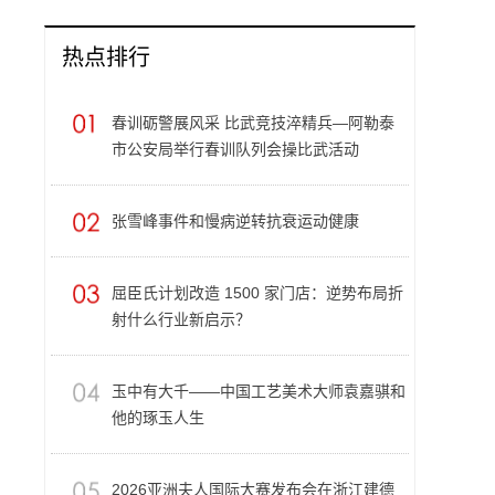
热点排行
春训砺警展风采 比武竞技淬精兵—阿勒泰
市公安局举行春训队列会操比武活动
张雪峰事件和慢病逆转抗衰运动健康
屈臣氏计划改造 1500 家门店：逆势布局折
射什么行业新启示？
玉中有大千——中国工艺美术大师袁嘉骐和
他的琢玉人生
​2026亚洲夫人国际大赛发布会在浙江建德