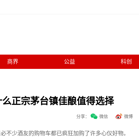
商界
公益
科创
,有什么正宗茅台镇佳酿值得选择
分享：
微信
微博
想必不少酒友的购物车都已疯狂加购了许多心仪好物。