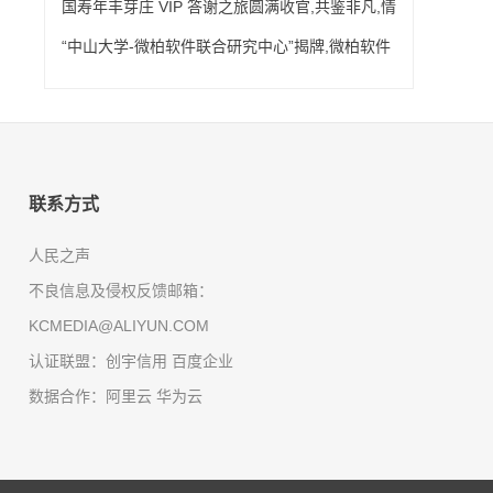
国寿年丰芽庄 VIP 答谢之旅圆满收官,共鉴非凡,情
暖人心。
“中山大学-微柏软件联合研究中心”揭牌,微柏软件
董事长戴梦岛受聘为中大行业导师
联系方式
人民之声
不良信息及侵权反馈邮箱：
KCMEDIA@ALIYUN.COM
认证联盟：创宇信用 百度企业
数据合作：阿里云 华为云