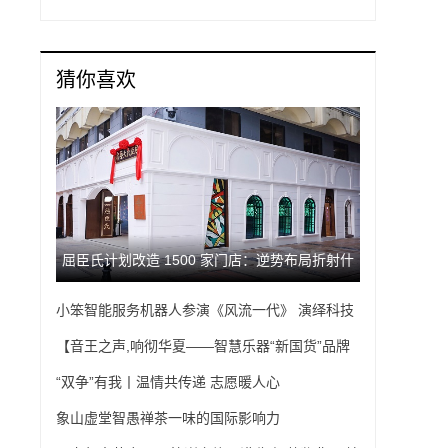
猜你喜欢
屈臣氏计划改造 1500 家门店：逆势布局折射什
小笨智能服务机器人参演《风流一代》 演绎科技
么行业新启示？
与艺术的浪漫邂逅
【音王之声,响彻华夏——智慧乐器“新国货”品牌
引领未来】
“双争”有我丨温情共传递 志愿暖人心
象山虚堂智愚禅茶一味的国际影响力