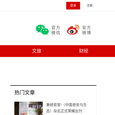
登录
注册
官方
官方
微信
微博
文旅
财经
热门文章
重磅官宣!〈中国食安与生
态〉杂志正式荣耀出刊