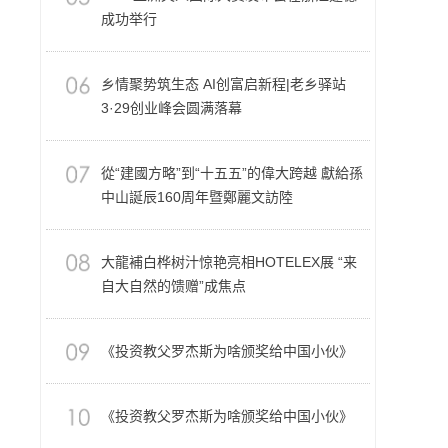
成功举行
乡情聚势筑生态 AI创富启新程|老乡驿站
3·29创业峰会圆满落幕
從“建國方略”到“十五五”的偉大跨越 獻給孫
中山誕辰160周年暨鄭麗文訪陸
大龍補白桦树汁惊艳亮相HOTELEX展 “来
自大自然的馈赠”成焦点
《投资教父罗杰斯为啥颁奖给中国小伙》
《投资教父罗杰斯为啥颁奖给中国小伙》