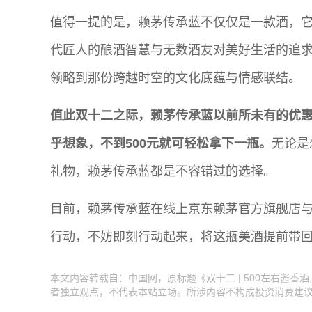
值得一提的是，赖茅传承蓝不仅仅是一款酒，
代匠人的酿酒智慧与无数酒友对美好生活的追
领略到那份跨越时空的文化底蕴与情感联结。
值此双十二之际，赖茅传承蓝以前所未有的优
乎想象
，不到500元就可轻松拿下一瓶
。
无论是
礼物，赖茅传承蓝都是不容错过的选择。
目前，赖茅传承蓝在线上京东赖茅官方旗舰店
行动，不妨即刻行动起来，将这瓶美酒提前带
本文内容转载自：中国网，原标题《双十二 | 500左右酱
者独立观点，不代表本站立场。所涉内容不构成投资消费建