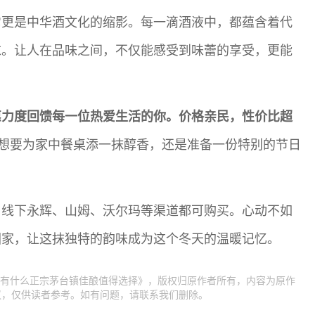
它更是中华酒文化的缩影。每一滴酒液中，都蕴含着代
求。让人在品味之间，不仅能感受到味蕾的享受，更能
惠力度回馈每一位热爱生活的你。价格亲民，性价比超
想要为家中餐桌添一抹醇香，还是准备一份特别的节日
与线下永辉、山姆、沃尔玛等渠道都可购买。心动不如
回家，让这抹独特的韵味成为这个冬天的温暖记忆。
香酒,有什么正宗茅台镇佳酿值得选择》，版权归原作者所有，内容为原作
议，仅供读者参考。如有问题，请联系我们删除。