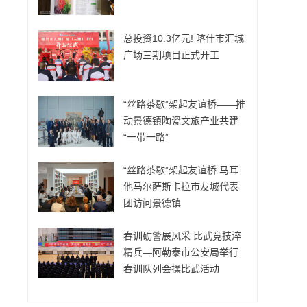
总投资10.3亿元! 喀什市汇城
广场三期项目正式开工
“丝路茶歇”架起友谊桥——推
动景德镇陶瓷文旅产业共建
“一带一路”
“丝路茶歇”架起友谊桥:马耳
他马尔萨斯卡拉市友城代表
团访问景德镇
春训砺警展风采 比武竞技淬
精兵—阿勒泰市公安局举行
春训队列会操比武活动