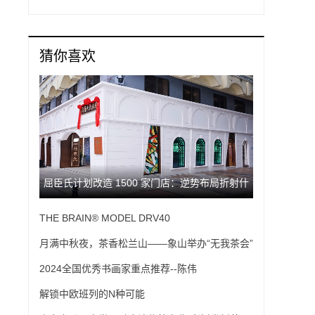
猜你喜欢
屈臣氏计划改造 1500 家门店：逆势布局折射什
THE BRAIN® MODEL DRV40
么行业新启示？
月满中秋夜，茶香松兰山——象山举办“无我茶会”
庆中秋
2024全国优秀书画家重点推荐--陈伟
解锁中欧班列的N种可能