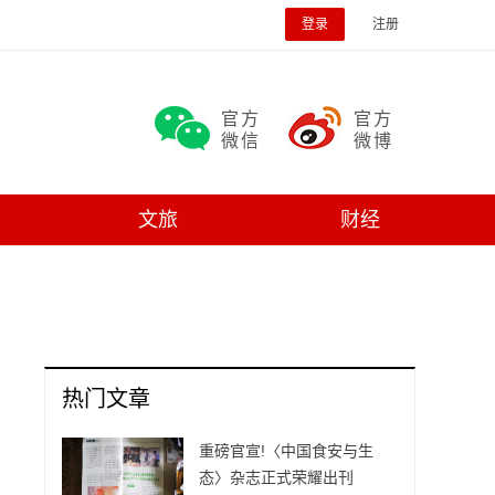
登录
注册
官方
官方
微信
微博
文旅
财经
热门文章
重磅官宣!〈中国食安与生
态〉杂志正式荣耀出刊