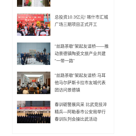
总投资10.3亿元! 喀什市汇城
广场三期项目正式开工
“丝路茶歇”架起友谊桥——推
动景德镇陶瓷文旅产业共建
“一带一路”
“丝路茶歇”架起友谊桥:马耳
他马尔萨斯卡拉市友城代表
团访问景德镇
春训砺警展风采 比武竞技淬
精兵—阿勒泰市公安局举行
春训队列会操比武活动