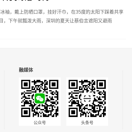
套好冰袖，戴上防晒口罩，挂好汗巾，在35度的太阳下踩着共享
灼目，下午就瓢泼大雨，深圳的夏天让蔡伯言遮阳又避雨
融媒体
公众号
头条号