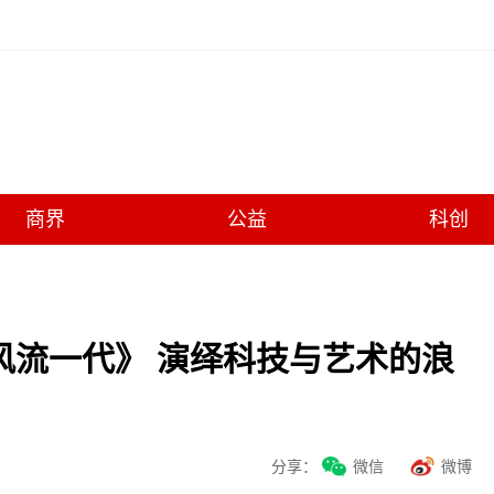
商界
公益
科创
风流一代》 演绎科技与艺术的浪
分享：
微信
微博