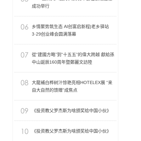
成功举行
乡情聚势筑生态 AI创富启新程|老乡驿站
3·29创业峰会圆满落幕
從“建國方略”到“十五五”的偉大跨越 獻給孫
中山誕辰160周年暨鄭麗文訪陸
大龍補白桦树汁惊艳亮相HOTELEX展 “来
自大自然的馈赠”成焦点
《投资教父罗杰斯为啥颁奖给中国小伙》
《投资教父罗杰斯为啥颁奖给中国小伙》