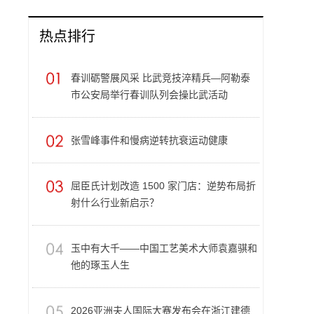
热点排行
春训砺警展风采 比武竞技淬精兵—阿勒泰
市公安局举行春训队列会操比武活动
张雪峰事件和慢病逆转抗衰运动健康
屈臣氏计划改造 1500 家门店：逆势布局折
射什么行业新启示？
玉中有大千——中国工艺美术大师袁嘉骐和
他的琢玉人生
​2026亚洲夫人国际大赛发布会在浙江建德