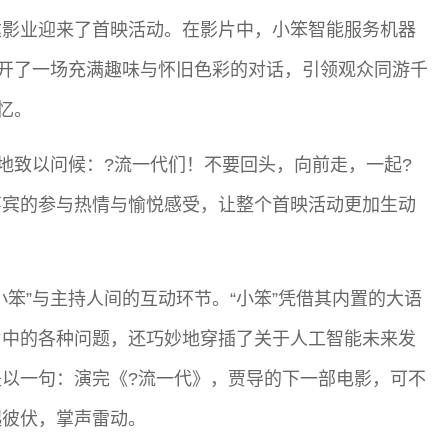
达影业迎来了首映活动。在影片中，小笨智能服务机器
展开了一场充满趣味与怀旧色彩的对话，引领观众同游千
忆。
切地致以问候：?流一代们！不要回头，向前走，一起?
嘉宾的参与热情与愉悦感受，让整个首映活动更加生动
笨”与主持人间的互动环节。“小笨”凭借其内置的大语
片中的各种问题，还巧妙地穿插了关于人工智能未来发
以一句：演完《?流一代》，贾导的下一部电影，可不
起彼伏，掌声雷动。