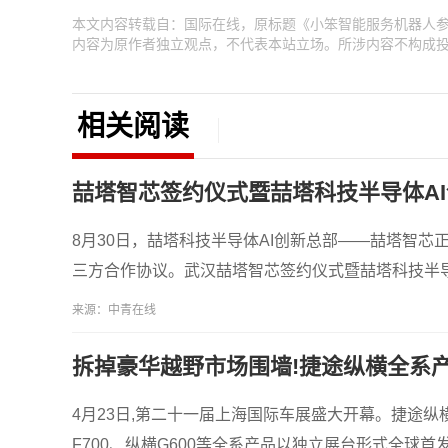
本文内容转载自：国际在线，原标题《小笨智能服务机器人参
内容为原作者独立观点，不代表本站立场。所涉内容不构成
相关阅读
喆塔智芯签约仪式暨喆塔科技半导体A
8月30日，喆塔科技半导体AI创新总部——喆塔智
三方合作协议。武汉喆塔智芯签约仪式暨喆塔科技半导
来源：中青在线
拆掉豪华越野市场围墙!捷途纵横全系
4月23日,第二十一届上海国际车展盛大开幕。捷途纵横以
F700、纵横G600等全系产品以独立展台形式全球首