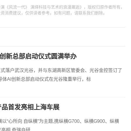
演《风流一代》 演绎科技与艺术的浪漫邂逅》，版权归原作者所有，
投资消费建议，仅供读者参考。如有问题，请联系我们删除。
I创新总部启动仪式圆满举办
芯正式落户武汉光谷，并与东湖高新区管委会、光谷金控签订了
体AI创新总部启动仪式在光谷隆重举行，标
产品首发亮相上海车展
“心所向 自纵横”为主题,携纵横G700、纵横G900、纵横
发亮相,奇瑞自研