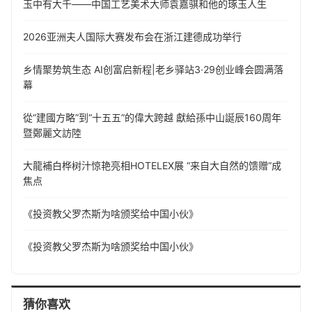
玉中有大千——中国工艺美术大师袁嘉骐和他的琢玉人生
​2026亚洲夫人国际大赛发布会在浙江建德成功举行
乡情聚势筑生态 AI创富启新程|老乡驿站3·29创业峰会圆满落
幕
從“建國方略”到“十五五”的偉大跨越 獻給孫中山誕辰160周年
暨鄭麗文訪陸
大龍補白桦树汁惊艳亮相HOTELEX展 “来自大自然的馈赠”成
焦点
《投资教父罗杰斯为啥颁奖给中国小伙》
《投资教父罗杰斯为啥颁奖给中国小伙》
猜你喜欢