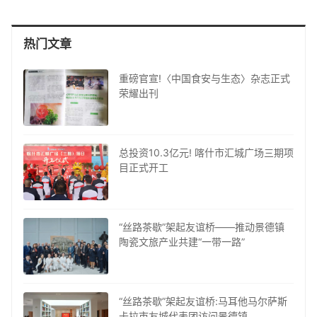
热门文章
重磅官宣!〈中国食安与生态〉杂志正式
荣耀出刊
总投资10.3亿元! 喀什市汇城广场三期项
目正式开工
“丝路茶歇”架起友谊桥——推动景德镇
陶瓷文旅产业共建“一带一路”
“丝路茶歇”架起友谊桥:马耳他马尔萨斯
卡拉市友城代表团访问景德镇