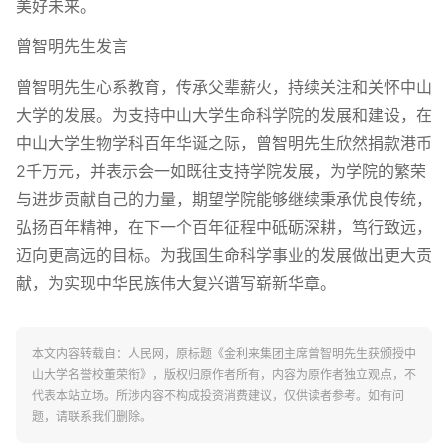
美好未来。
曾智明先生发言
曾智明先生心系教育，传承父辈薪火，持续关注和关怀中山
大学的发展。为支持中山大学生命科学院的发展和建设，在
中山大学生物学科百年华诞之际，曾智明先生欣然捐款港币
2千万元，并表示会一如既往支持学院发展，为学院的繁荣
与进步贡献自己的力量，期望学院能够继续秉承优良传统，
弘扬百年精神，在下一个百年征程中砥砺深耕，笃行致远，
迈向更高远的目标。为我国生命科学事业的发展做出更大贡
献，为实现中华民族伟大复兴谱写崭新华章。
本文内容转载自：人民网，原标题《金利来集团主席曾智明先生获颁授中
山大学名誉校董荣衔》，版权归原作者所有，内容为原作者独立观点，不
代表本站立场。所涉内容不构成投资消费建议，仅供读者参考。如有问
题，请联系我们删除。