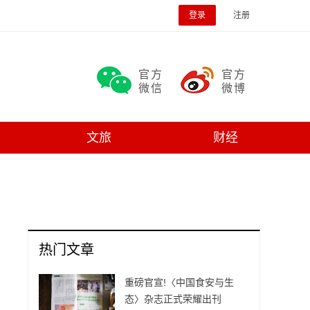
登录
注册
官方
官方
微信
微博
文旅
财经
热门文章
重磅官宣!〈中国食安与生
态〉杂志正式荣耀出刊