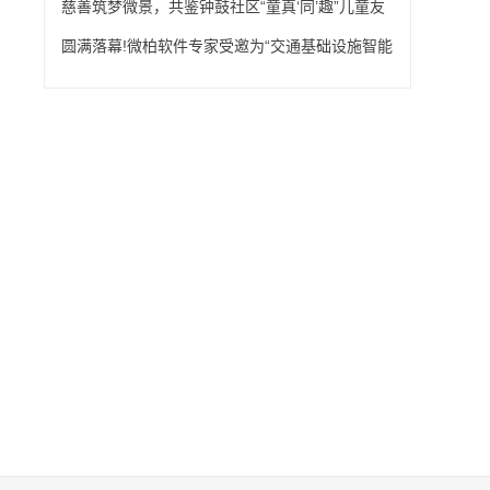
慈善筑梦微景，共鉴钟鼓社区“童真‘同’趣”儿童友
好空间的美好蜕变
圆满落幕!微柏软件专家受邀为“交通基础设施智能
建造技术高级研修班”授课