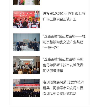
总投资10.3亿元! 喀什市汇城
广场三期项目正式开工
“丝路茶歇”架起友谊桥——推
动景德镇陶瓷文旅产业共建
“一带一路”
“丝路茶歇”架起友谊桥:马耳
他马尔萨斯卡拉市友城代表
团访问景德镇
春训砺警展风采 比武竞技淬
精兵—阿勒泰市公安局举行
春训队列会操比武活动