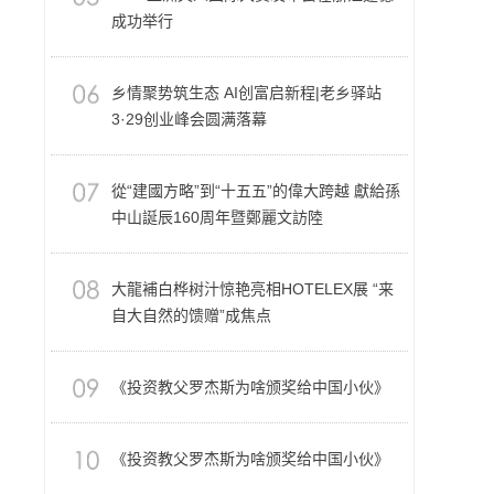
成功举行
乡情聚势筑生态 AI创富启新程|老乡驿站
3·29创业峰会圆满落幕
從“建國方略”到“十五五”的偉大跨越 獻給孫
中山誕辰160周年暨鄭麗文訪陸
大龍補白桦树汁惊艳亮相HOTELEX展 “来
自大自然的馈赠”成焦点
《投资教父罗杰斯为啥颁奖给中国小伙》
《投资教父罗杰斯为啥颁奖给中国小伙》