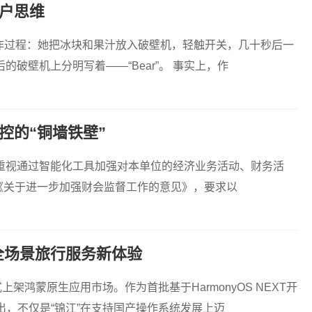
户思维
的制作过程：她把冰块和果汁放入破壁机，轻触开关，几十秒后一
破壁机上分明写着——“Bear”。 事实上，作
控的“铜墙铁壁”
重视通过智能化工具加强对本单位的经济业务活动、财务活
发《关于进一步加强财会监督工作的意见》，要求以
全场景旅行服务新体验
架鸿蒙原生应用市场。作为首批基于HarmonyOS NEXT开
出，不仅是“锦江”在支持国产操作系统发展上迈