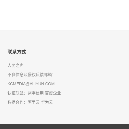
联系方式
人民之声
不良信息及侵权反馈邮箱：
KCMEDIA@ALIYUN.COM
认证联盟：创宇信用 百度企业
数据合作：阿里云 华为云