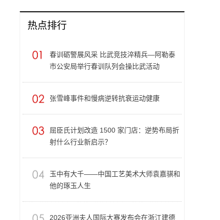
热点排行
春训砺警展风采 比武竞技淬精兵—阿勒泰
市公安局举行春训队列会操比武活动
张雪峰事件和慢病逆转抗衰运动健康
屈臣氏计划改造 1500 家门店：逆势布局折
射什么行业新启示？
玉中有大千——中国工艺美术大师袁嘉骐和
他的琢玉人生
​2026亚洲夫人国际大赛发布会在浙江建德