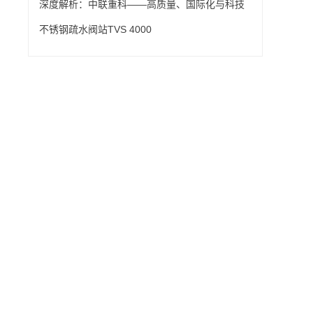
深度解析：中联重科——高质量、国际化与科技
创新并驱的三重飞跃引擎
不锈钢疏水阀站TVS 4000