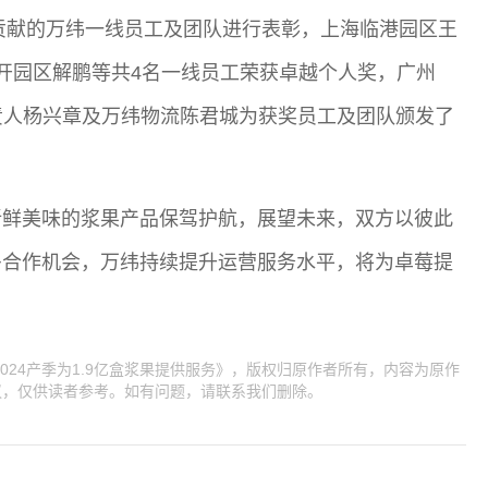
出贡献的万纬一线员工及团队进行表彰，上海临港园区王
开园区解鹏等共4名一线员工荣获卓越个人奖，广州
责人杨兴章及万纬物流陈君城为获奖员工及团队颁发了
新鲜美味的浆果产品保驾护航，展望未来，双方以彼此
多合作机会，万纬持续提升运营服务水平，将为卓莓提
024产季为1.9亿盒浆果提供服务》，版权归原作者所有，内容为原作
议，仅供读者参考。如有问题，请联系我们删除。