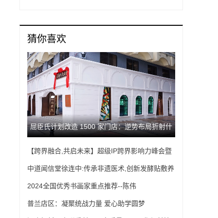
猜你喜欢
屈臣氏计划改造 1500 家门店：逆势布局折射什
【跨界融合,共启未来】超级IP跨界影响力峰会暨
么行业新启示？
2025大健康行业创业论坛圆满落幕
中道闻信堂徐连中:传承非遗医术,创新发酵贴敷养
生之道
2024全国优秀书画家重点推荐--陈伟
普兰店区：凝聚统战力量 爱心助学圆梦