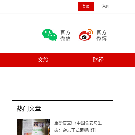
登录
注册
官方
官方
微信
微博
文旅
财经
热门文章
重磅官宣!〈中国食安与生
态〉杂志正式荣耀出刊