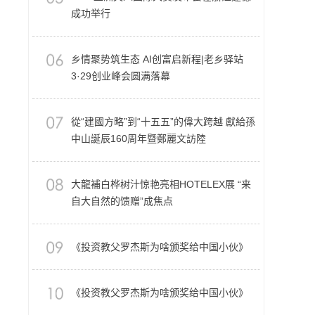
成功举行
乡情聚势筑生态 AI创富启新程|老乡驿站
3·29创业峰会圆满落幕
從“建國方略”到“十五五”的偉大跨越 獻給孫
中山誕辰160周年暨鄭麗文訪陸
大龍補白桦树汁惊艳亮相HOTELEX展 “来
自大自然的馈赠”成焦点
《投资教父罗杰斯为啥颁奖给中国小伙》
《投资教父罗杰斯为啥颁奖给中国小伙》