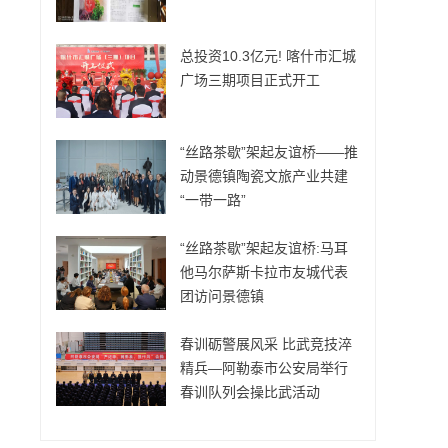
总投资10.3亿元! 喀什市汇城
广场三期项目正式开工
“丝路茶歇”架起友谊桥——推
动景德镇陶瓷文旅产业共建
“一带一路”
“丝路茶歇”架起友谊桥:马耳
他马尔萨斯卡拉市友城代表
团访问景德镇
春训砺警展风采 比武竞技淬
精兵—阿勒泰市公安局举行
春训队列会操比武活动