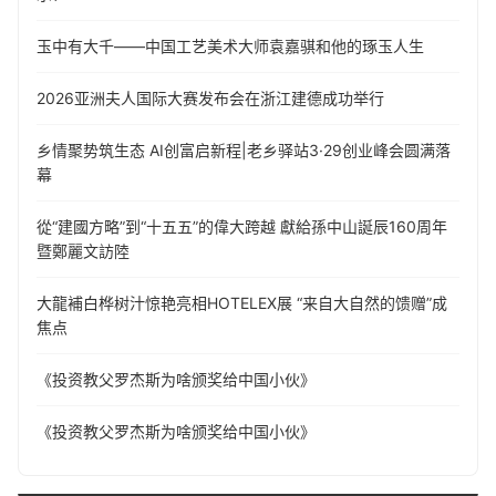
玉中有大千——中国工艺美术大师袁嘉骐和他的琢玉人生
​2026亚洲夫人国际大赛发布会在浙江建德成功举行
乡情聚势筑生态 AI创富启新程|老乡驿站3·29创业峰会圆满落
幕
從“建國方略”到“十五五”的偉大跨越 獻給孫中山誕辰160周年
暨鄭麗文訪陸
大龍補白桦树汁惊艳亮相HOTELEX展 “来自大自然的馈赠”成
焦点
《投资教父罗杰斯为啥颁奖给中国小伙》
《投资教父罗杰斯为啥颁奖给中国小伙》