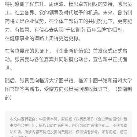
特别感谢了程东升、周建波、杨思卓等团队的支持，感恩员
工、社会各界、党的领导及时代赋予的机遇。未来，鲁南制
药将立足企业优势，在全体干部员工的共同努力下，更有能
力、有智慧、有信心去实现“千亿鲁南 百年品牌”的目标，
在健康事业的道路上走得更远更稳。
在各位嘉宾的见证下，《企业新价值论》首发仪式正式启
动。张贵民与各位嘉宾共同触摸启动台，宣告新书正式面
世。
随后，张贵民向临沂大学图书馆、临沂市图书馆和福州大学
图书馆签名赠书，受赠方向张贵民回赠收藏证书。（鲁南制
药）
本文内容转载自：中国青年网，原标题《张贵民著作《企业新价值论》新
书发布会举行》，版权归原作者所有，内容为原作者独立观点，不代表本
站立场。所涉内容不构成投资消费建议，仅供读者参考。如有问题，请联