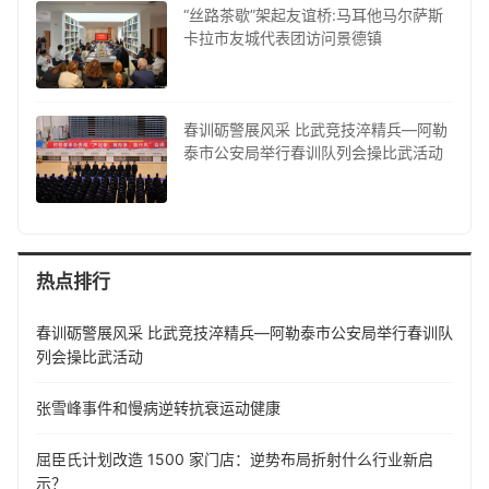
“丝路茶歇”架起友谊桥:马耳他马尔萨斯
卡拉市友城代表团访问景德镇
春训砺警展风采 比武竞技淬精兵—阿勒
泰市公安局举行春训队列会操比武活动
热点排行
春训砺警展风采 比武竞技淬精兵—阿勒泰市公安局举行春训队
列会操比武活动
张雪峰事件和慢病逆转抗衰运动健康
屈臣氏计划改造 1500 家门店：逆势布局折射什么行业新启
示？