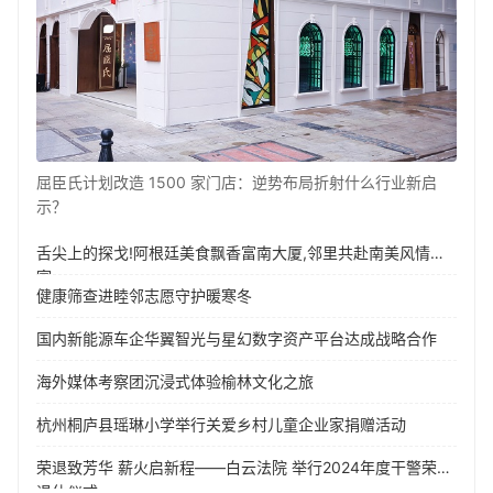
屈臣氏计划改造 1500 家门店：逆势布局折射什么行业新启
示？
舌尖上的探戈!阿根廷美食飘香富南大厦,邻里共赴南美风情盛
宴
健康筛查进睦邻志愿守护暖寒冬
国内新能源车企华翼智光与星幻数字资产平台达成战略合作
海外媒体考察团沉浸式体验榆林文化之旅
杭州桐庐县瑶琳小学举行关爱乡村儿童企业家捐赠活动
荣退致芳华 薪火启新程——白云法院 举行2024年度干警荣誉
退休仪式