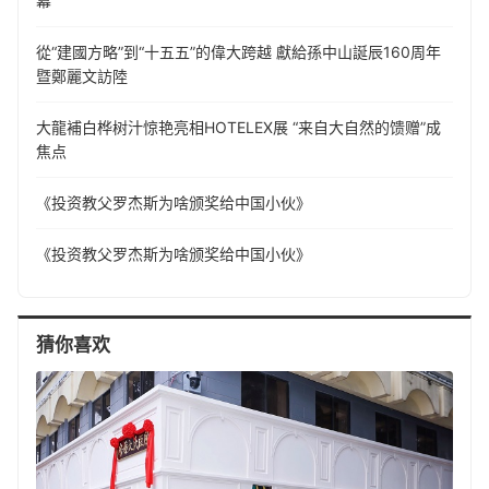
幕
從“建國方略”到“十五五”的偉大跨越 獻給孫中山誕辰160周年
暨鄭麗文訪陸
大龍補白桦树汁惊艳亮相HOTELEX展 “来自大自然的馈赠”成
焦点
《投资教父罗杰斯为啥颁奖给中国小伙》
《投资教父罗杰斯为啥颁奖给中国小伙》
猜你喜欢