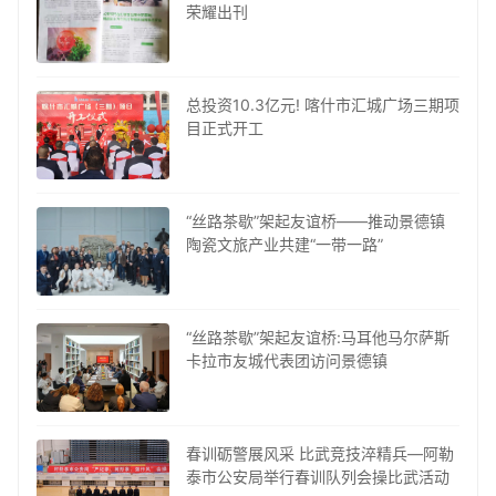
荣耀出刊
总投资10.3亿元! 喀什市汇城广场三期项
目正式开工
“丝路茶歇”架起友谊桥——推动景德镇
陶瓷文旅产业共建“一带一路”
“丝路茶歇”架起友谊桥:马耳他马尔萨斯
卡拉市友城代表团访问景德镇
春训砺警展风采 比武竞技淬精兵—阿勒
泰市公安局举行春训队列会操比武活动