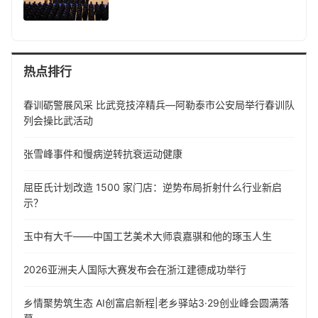
热点排行
春训砺警展风采 比武竞技淬精兵—阿勒泰市公安局举行春训队
列会操比武活动
张雪峰事件和慢病逆转抗衰运动健康
屈臣氏计划改造 1500 家门店：逆势布局折射什么行业新启
示？
玉中有大千——中国工艺美术大师袁嘉骐和他的琢玉人生
​2026亚洲夫人国际大赛发布会在浙江建德成功举行
乡情聚势筑生态 AI创富启新程|老乡驿站3·29创业峰会圆满落