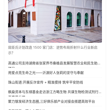
屈臣氏计划改造 1500 家门店：逆势布局折射什么行业新启
示？
高通公司支持湖南省张家界市桑植县发展智慧农业和民生助老
项目
用爱点亮生命之光——沂源好人张莉的坚守与奉献
珠山街道:开展反诈宣传 + 精准摸排 筑牢平安防线
枫燊资本与东禄基金走访浙江方略生物 共谋生物检测试剂行业
高质量发展
聚力银发经济生态圈,三好俱乐部产业对接会搭建高效平台