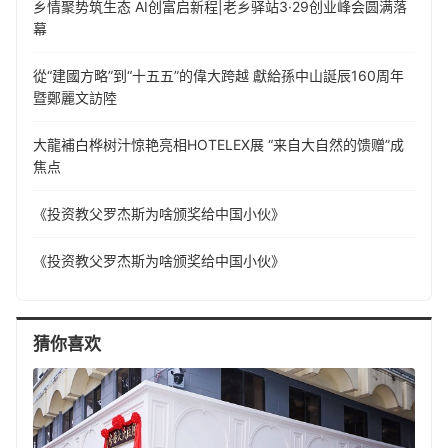
乡情聚势筑生态 AI创富启新程|老乡驿站3·29创业峰会圆满落
幕
從“建國方略”到“十五五”的偉大跨越 獻給孫中山誕辰160周年
暨鄭麗文訪陸
大龍補白桦树汁惊艳亮相HOTELEX展 “来自大自然的馈赠”成
焦点
《投资教父罗杰斯为啥颁奖给中国小伙》
《投资教父罗杰斯为啥颁奖给中国小伙》
猜你喜欢