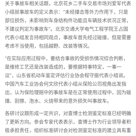
关于事故车相关话题，北京花乡二手车交易市场刘爱军代表
小组就事故车的定义表示：“未经撞击等外力作用下，只是
部位损伤，未影响到车身结构件功能且车辆技术状况正常，
不建议判定为事故车”。北京交通大学电气工程学院王占国
代表小组发言持相同观点，事故车首先经过碰撞，但是需要
考虑不当使用，包括越野、改装等情况。
“在实际应用过程中，要结合事故的受损伤情况综合判断，
是维修工艺还是改装造成的，要根据特事特定，一事一
议”，山东省机动车鉴定评估行业协会程守振代表小组说。
中国汽车工业协会何文欣代表小组从保险公司视角出发指
出，认为保险理赔中的事故车是在正常使用过程中，因为碰
撞、刮擦、泡水、火烧带来的意外损失叫事故车。
各研讨议题形成一定共识，对查博士检测鉴定标准已经明确
了更新方向。参会专家代表表示，查博士作为行业领导者积
极承担责任，组织标准研讨会对检测鉴定标准的建立具有重