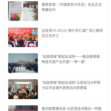
重磅官宣!〈中国食安与生态〉杂志正式
荣耀出刊
总投资10.3亿元! 喀什市汇城广场三期项
目正式开工
“丝路茶歇”架起友谊桥——推动景德镇
陶瓷文旅产业共建“一带一路”
“丝路茶歇”架起友谊桥:马耳他马尔萨斯
卡拉市友城代表团访问景德镇
春训砺警展风采 比武竞技淬精兵—阿勒